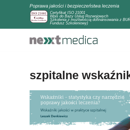
Poprawa jakości i bezpieczeństwa leczenia
Certyfikat ISO 21001
Przejdź
Wpis do Bazy Usług Rozwojowych
Szkolenia z możliwością dofinansowania z BUR
Fundusz Szkoleniowy)
do
treści
szpitalne wskaźnik